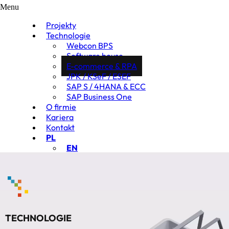
Menu
Projekty
Technologie
Webcon BPS
Software house
E-commerce & RPA
JPK / KSeF / ESEF
SAP S / 4HANA & ECC
SAP Business One
O firmie
Kariera
Kontakt
PL
EN
TECHNOLOGIE