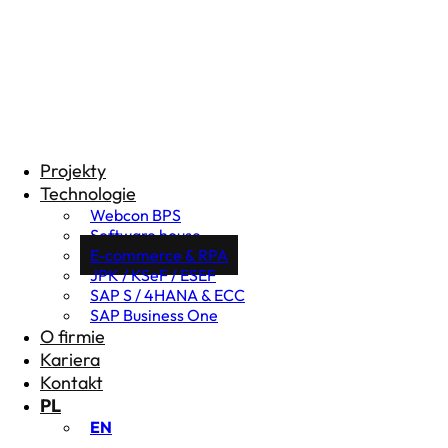
Projekty
Technologie
Webcon BPS
Software house
E-commerce & RPA
JPK / KSeF / ESEF
SAP S / 4HANA & ECC
SAP Business One
O firmie
Kariera
Kontakt
PL
EN