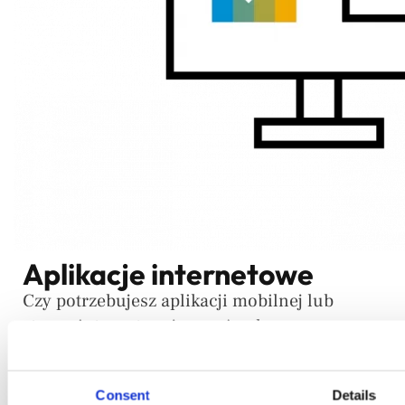
Aplikacje internetowe
Czy potrzebujesz aplikacji mobilnej lub
strony internetowej, a może obu
jednocześnie?
Niezależnie od projektu nasi specjaliści
Consent
Details