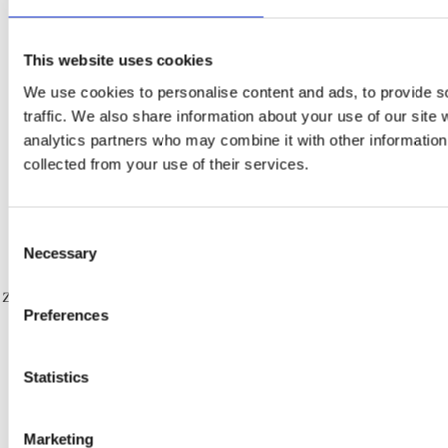
pomogą Ci wybrać odpowiednią technologię
– PWA, AMP, RWD lub Mobile, a następnie
This website uses cookies
zbudują dla Ciebie dopasowaną aplikację.
We use cookies to personalise content and ads, to provide s
traffic. We also share information about your use of our site 
analytics partners who may combine it with other information 
Dedykowane strony internetowe, portale
collected from your use of their services.
intranetowe oparte na platformach low-code lub
kluczowe aplikacje biznesowe. Oprócz
Consent
programistów i analityków mamy własny zespół
Necessary
Selection
UX i projektantów graficznych odpowiedzialnych
za dobry i funkcjonalny interfejs użytkownika (UI).
Preferences
Porozmawiajmy
Statistics
o Twoim projekcie
Marketing