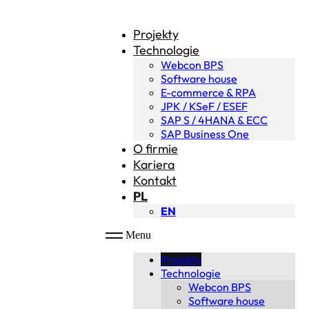
Projekty
Technologie
Webcon BPS
Software house
E-commerce & RPA
JPK / KSeF / ESEF
SAP S / 4HANA & ECC
SAP Business One
O firmie
Kariera
Kontakt
PL
EN
Menu
Projekty
Technologie
Webcon BPS
Software house