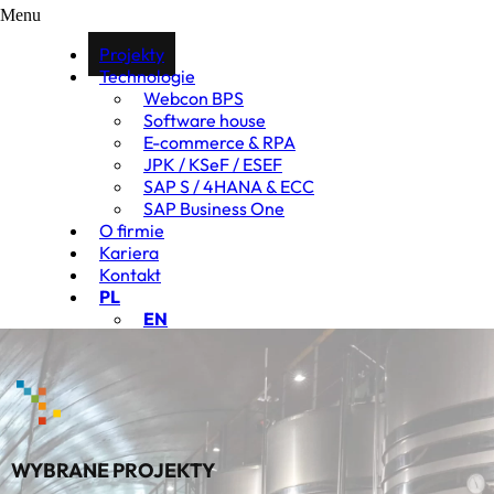
Menu
Projekty
Technologie
Webcon BPS
Software house
E-commerce & RPA
JPK / KSeF / ESEF
SAP S / 4HANA & ECC
SAP Business One
O firmie
Kariera
Kontakt
PL
EN
WYBRANE PROJEKTY